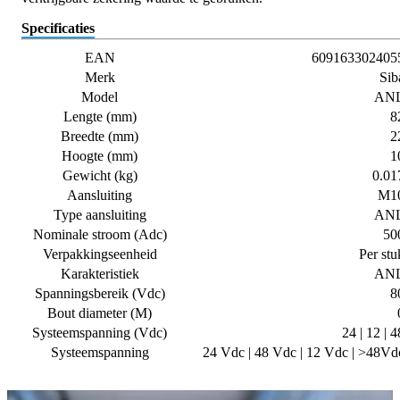
Specificaties
EAN
609163302405
Merk
Sib
Model
AN
Lengte (mm)
8
Breedte (mm)
2
Hoogte (mm)
1
Gewicht (kg)
0.01
Aansluiting
M1
Type aansluiting
AN
Nominale stroom (Adc)
50
Verpakkingseenheid
Per stu
Karakteristiek
AN
Spanningsbereik (Vdc)
8
Bout diameter (M)
Systeemspanning (Vdc)
24 | 12 | 4
Systeemspanning
24 Vdc | 48 Vdc | 12 Vdc | >48Vd