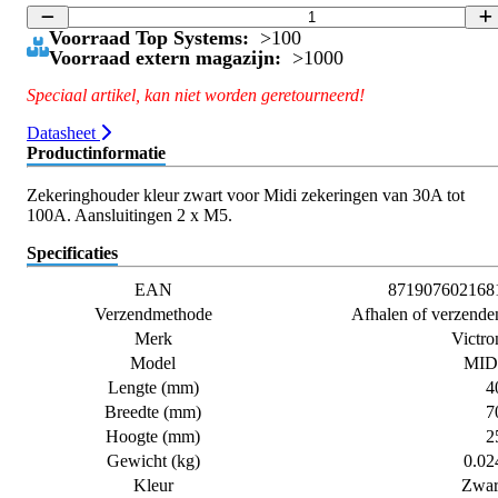
Voorraad Top Systems:
>100
Voorraad extern magazijn:
>1000
Speciaal artikel, kan niet worden geretourneerd!
Datasheet
Productinformatie
Zekeringhouder kleur zwart voor Midi zekeringen van 30A tot
100A. Aansluitingen 2 x M5.
Specificaties
EAN
871907602168
Verzendmethode
Afhalen of verzende
Merk
Victro
Model
MID
Lengte (mm)
4
Breedte (mm)
7
Hoogte (mm)
2
Gewicht (kg)
0.02
Kleur
Zwar