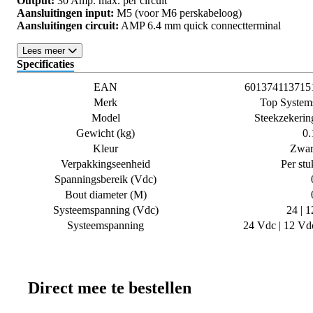
Output:
30 Amp. max. per circuit
Aansluitingen input:
M5 (voor M6 perskabeloog)
Aansluitingen circuit:
AMP 6.4 mm quick connectterminal
Lees meer
Specificaties
EAN
601374113715
Merk
Top System
Model
Steekzekerin
Gewicht (kg)
0.
Kleur
Zwar
Verpakkingseenheid
Per stu
Spanningsbereik (Vdc)
Bout diameter (M)
Systeemspanning (Vdc)
24 | 1
Systeemspanning
24 Vdc | 12 Vd
Direct mee te bestellen