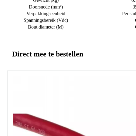
Gewicht (kg)
0.
Doorsnede (mm²)
3
Verpakkingseenheid
Per stu
Spanningsbereik (Vdc)
Bout diameter (M)
Direct mee te bestellen