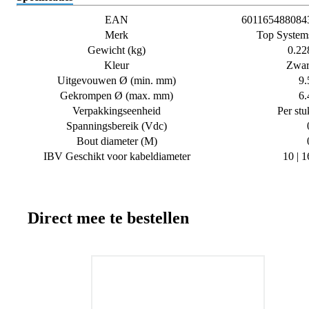
EAN
601165488084
Merk
Top System
Gewicht (kg)
0.22
Kleur
Zwar
Uitgevouwen Ø (min. mm)
9.
Gekrompen Ø (max. mm)
6.
Verpakkingseenheid
Per stu
Spanningsbereik (Vdc)
Bout diameter (M)
IBV Geschikt voor kabeldiameter
10 | 1
Direct mee te bestellen