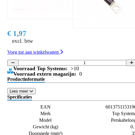
€ 1,97
excl. btw
Voeg toe aan winkelwagen
Voorraad Top Systems:
>10
Voorraad extern magazijn:
0
Productinformatie
Lees meer
Specificaties
EAN
601375115319
Merk
Top System
Model
Perskabeloo
Gewicht (kg)
0.
Doorsnede (mm²)
3