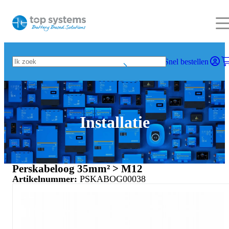
Snel bestellen
Installatie
Perskabeloog 35mm² > M12
Artikelnummer:
PSKABOG00038