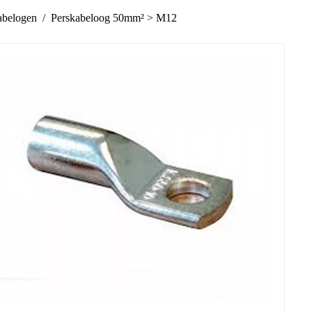
abelogen
Perskabeloog 50mm² > M12