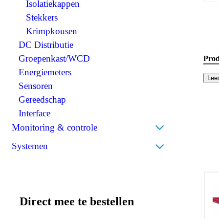
Scheidingstransformatoren
Isolatiekappen
Solar
BMS (Battery Management System)
Stekkers
Installatie
Krimpkousen
DC Distributie
Groepenkast/WCD
Prod
Energiemeters
Lee
Sensoren
Gereedschap
Interface
Monitoring & controle
Accumonitors
Systemen
Bedieningspanelen
Bedrijfsbatterijen
Draadloos
Thuisbatterijen
Direct mee te bestellen