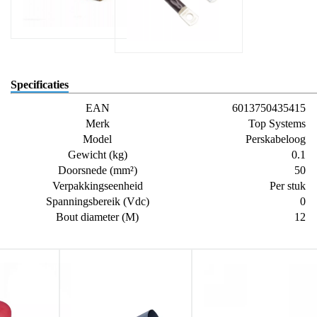
Specificaties
EAN
6013750435415
Merk
Top Systems
Model
Perskabeloog
Gewicht (kg)
0.1
Doorsnede (mm²)
50
Verpakkingseenheid
Per stuk
Spanningsbereik (Vdc)
0
Bout diameter (M)
12