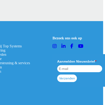
Bezoek ons ook op
bij Top Systems
ring
eden
ie
Aanmelden Nieuwsbrief
*
rsteuning & services
en
n
Verzenden