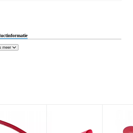
uctinformatie
s meer