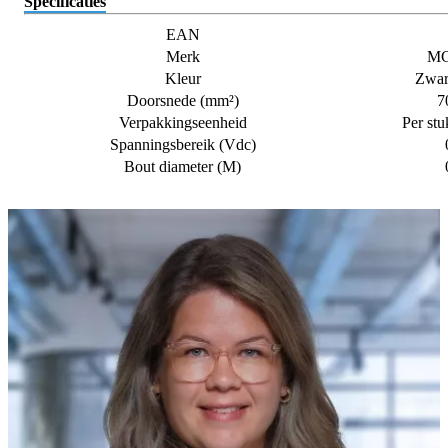
Specificaties
EAN
Merk
M
Kleur
Zwar
Doorsnede (mm²)
7
Verpakkingseenheid
Per stu
Spanningsbereik (Vdc)
Bout diameter (M)