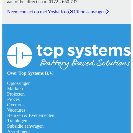
aan of bel direct naar:
0172 - 650 737
.
Neem contact op met Yosha Kop
Offerte aanvragen
Over Top Systems B.V.
Oplossingen
Markten
Projecten
Proces
Over ons
Vacatures
Beurzen & Evenementen
Trainingen
Subsidie aanvragen
Assortiment