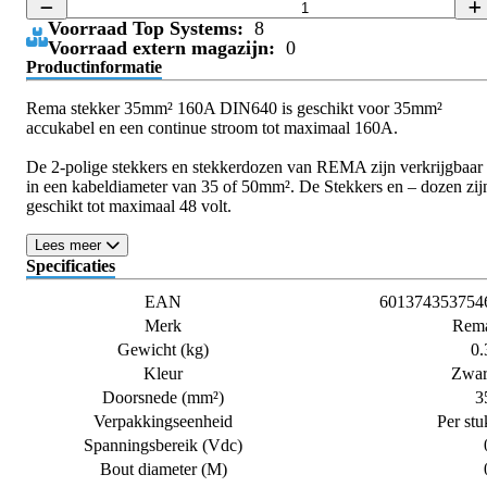
Voorraad Top Systems:
8
Voorraad extern magazijn:
0
Productinformatie
Rema stekker 35mm² 160A DIN640 is geschikt voor 35mm²
accukabel en een continue stroom tot maximaal 160A.
De 2-polige stekkers en stekkerdozen van REMA zijn verkrijgbaar
in een kabeldiameter van 35 of 50mm². De Stekkers en – dozen zij
geschikt tot maximaal 48 volt.
Lees meer
Specificaties
EAN
601374353754
Merk
Rem
Gewicht (kg)
0.
Kleur
Zwar
Doorsnede (mm²)
3
Verpakkingseenheid
Per stu
Spanningsbereik (Vdc)
Bout diameter (M)