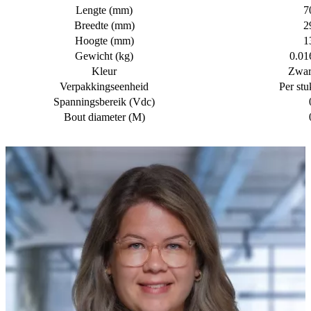
Lengte (mm)
7
Breedte (mm)
2
Hoogte (mm)
1
Gewicht (kg)
0.01
Kleur
Zwar
Verpakkingseenheid
Per stu
Spanningsbereik (Vdc)
Bout diameter (M)