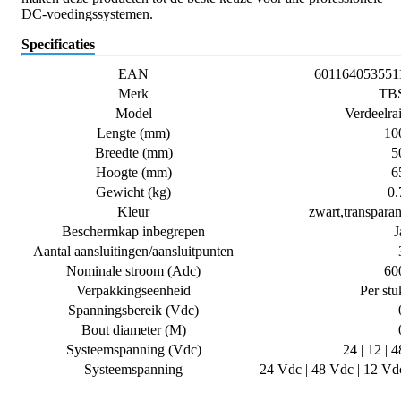
DC-voedingssystemen.
Specificaties
EAN
601164053551
Merk
TB
Model
Verdeelrai
Lengte (mm)
10
Breedte (mm)
5
Hoogte (mm)
6
Gewicht (kg)
0.
Kleur
zwart,transparan
Beschermkap inbegrepen
J
Aantal aansluitingen/aansluitpunten
Nominale stroom (Adc)
60
Verpakkingseenheid
Per stu
Spanningsbereik (Vdc)
Bout diameter (M)
Systeemspanning (Vdc)
24 | 12 | 4
Systeemspanning
24 Vdc | 48 Vdc | 12 Vd