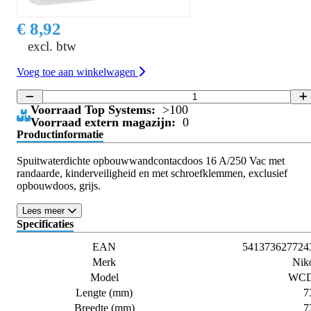
€ 8,92
excl. btw
Voeg toe aan winkelwagen
Voorraad Top Systems:
>100
Voorraad extern magazijn:
0
Productinformatie
Spuitwaterdichte opbouwwandcontacdoos 16 A/250 Vac met
randaarde, kinderveiligheid en met schroefklemmen, exclusief
opbouwdoos, grijs.
Lees meer
Specificaties
EAN
541373627724
Merk
Nik
Model
WC
Lengte (mm)
7
Breedte (mm)
7