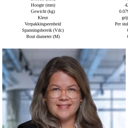
Hoogte (mm)
4
Gewicht (kg)
0.07
Kleur
grij
Verpakkingseenheid
Per stu
Spanningsbereik (Vdc)
Bout diameter (M)