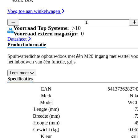
Voeg toe aan winkelwagen
Voorraad Top Systems:
>10
Voorraad extern magazijn:
0
Datasheet
Productinformatie
Spuitwaterdichte opbouwdoos met één M20-ingang met wartel voo
het inbouwen van één functie, grijs.
Lees meer
Specificaties
EAN
541373628274
Merk
Nik
Model
WC
Lengte (mm)
7
Breedte (mm)
7
Hoogte (mm)
4
Gewicht (kg)
0.06
Kleur
grij