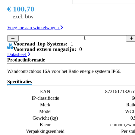
€ 100,70
excl. btw
Voeg toe aan winkelwagen
Voorraad Top Systems:
1
Voorraad extern magazijn:
0
Datasheet
Productinformatie
Wandcontactdoos 16A voor het Ratio energie systeem IP66.
Specificaties
EAN
872161713265
IP-classificatie
6
Merk
Rati
Model
WC
Gewicht (kg)
0.
Kleur
chroom,zwar
Verpakkingseenheid
Per stu