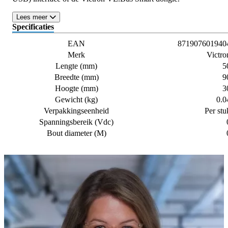
Lees meer
Specificaties
EAN
871907601940
Merk
Victro
Lengte (mm)
5
Breedte (mm)
9
Hoogte (mm)
3
Gewicht (kg)
0.0
Verpakkingseenheid
Per stu
Spanningsbereik (Vdc)
Bout diameter (M)