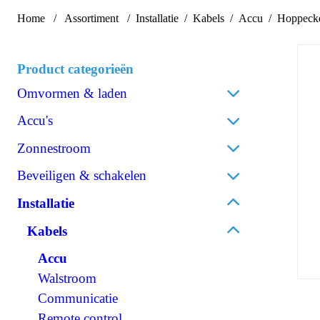
Home
Assortiment
Installatie
Kabels
Accu
Hoppecke
Product categorieën
Omvormen & laden
Acculaders
Accu's
Laadpalen
Lithium
Zonnestroom
Laadstroomverdelers
AGM
Zonnepanelen
Beveiligen & schakelen
Omvormen/laden combi
Gel
Omvormers zonnepanelen
Omvormen DC/AC
Omschakelautomaten
Installatie
Spiraalcel
Accessoires zonnepanelen
Omvormen DC/DC
Isolatiebewakers
Tractie
Kabels
120V Producten
Zekeringen
Accessoires accu's
OPzS
Accu
IEC/UK Producten
Zekeringhouders
OPzV
Walstroom
Accessoires Omvormen & laden
Schakelaars
Communicatie
Relais
Remote control