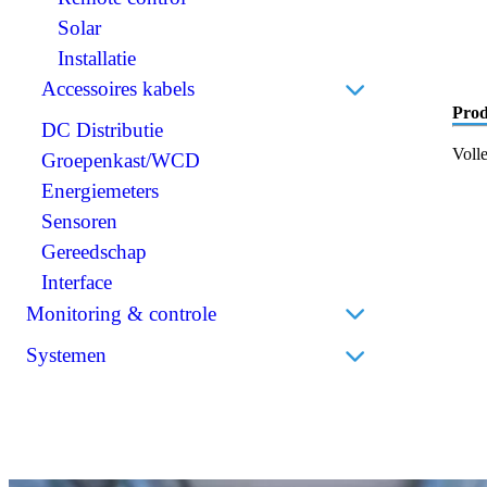
Scheidingstransformatoren
Solar
BMS (Battery Management System)
Installatie
Accessoires kabels
Prod
DC Distributie
Perskabelogen
Voll
Groepenkast/WCD
Accuklemmen
Energiemeters
Isolatiekappen
Sensoren
Stekkers
Gereedschap
Krimpkousen
Interface
Monitoring & controle
Accumonitors
Systemen
Bedieningspanelen
Bedrijfsbatterijen
Draadloos
Thuisbatterijen