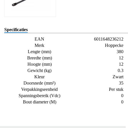
Specificaties
EAN
6011648236212
Merk
Hoppecke
Lengte (mm)
380
Breedte (mm)
12
Hoogte (mm)
12
Gewicht (kg)
0.3
Kleur
Zwart
Doorsnede (mm²)
35
Verpakkingseenheid
Per stuk
Spanningsbereik (Vdc)
0
Bout diameter (M)
0