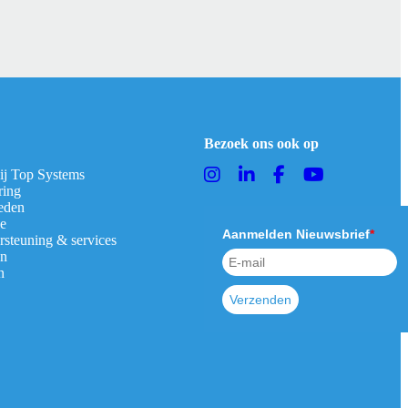
Bezoek ons ook op
bij Top Systems
ring
eden
ie
Aanmelden Nieuwsbrief
*
rsteuning & services
en
n
Verzenden