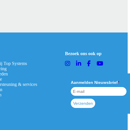
Bezoek ons ook op
bij Top Systems
ring
eden
ie
Aanmelden Nieuwsbrief
*
rsteuning & services
en
n
Verzenden