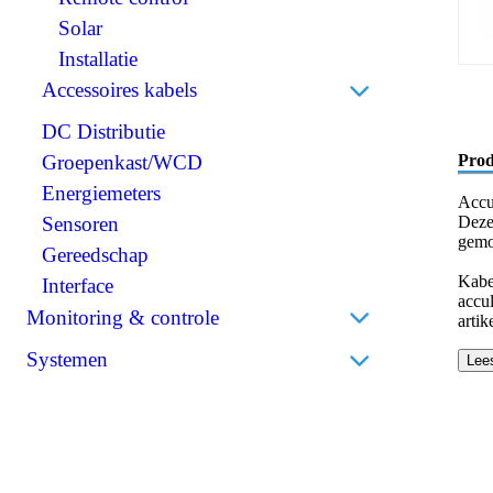
Scheidingstransformatoren
Solar
BMS (Battery Management System)
Installatie
Accessoires kabels
DC Distributie
Perskabelogen
Prod
Groepenkast/WCD
Accuklemmen
Energiemeters
Isolatiekappen
Accu
Deze
Sensoren
Stekkers
gemo
Gereedschap
Krimpkousen
Kabe
Interface
accu
Monitoring & controle
artik
Accumonitors
Systemen
Lee
Bedieningspanelen
Bedrijfsbatterijen
Draadloos
Thuisbatterijen