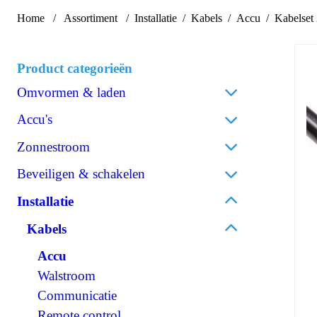
Home
Assortiment
Installatie
Kabels
Accu
Kabelset
Product categorieën
Omvormen & laden
Acculaders
Accu's
Laadpalen
Lithium
Zonnestroom
Laadstroomverdelers
AGM
Zonnepanelen
Beveiligen & schakelen
Omvormen/laden combi
Gel
Omvormers zonnepanelen
Omvormen DC/AC
Omschakelautomaten
Installatie
Spiraalcel
Accessoires zonnepanelen
Omvormen DC/DC
Isolatiebewakers
Tractie
Kabels
120V Producten
Zekeringen
Accessoires accu's
OPzS
Accu
IEC/UK Producten
Zekeringhouders
OPzV
Walstroom
Accessoires Omvormen & laden
Schakelaars
Communicatie
Relais
Remote control