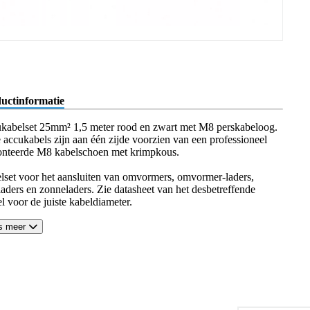
uctinformatie
kabelset 25mm² 1,5 meter rood en zwart met M8 perskabeloog.
 accukabels zijn aan één zijde voorzien van een professioneel
nteerde M8 kabelschoen met krimpkous.
lset voor het aansluiten van omvormers, omvormer-laders,
laders en zonneladers. Zie datasheet van het desbetreffende
el voor de juiste kabeldiameter.
s meer