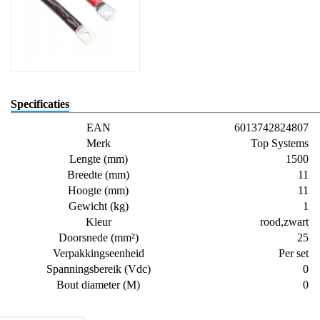
Specificaties
EAN
6013742824807
Merk
Top Systems
Lengte (mm)
1500
Breedte (mm)
11
Hoogte (mm)
11
Gewicht (kg)
1
Kleur
rood,zwart
Doorsnede (mm²)
25
Verpakkingseenheid
Per set
Spanningsbereik (Vdc)
0
Bout diameter (M)
0