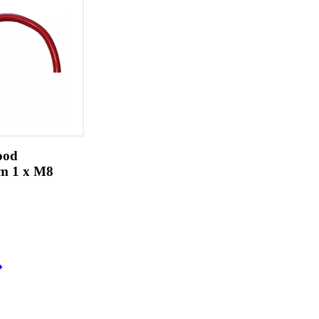
ood
m 1 x M8