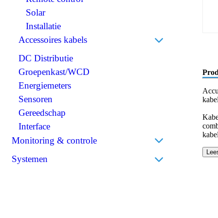
Scheidingstransformatoren
Solar
BMS (Battery Management System)
Installatie
Accessoires kabels
DC Distributie
Perskabelogen
Groepenkast/WCD
Accuklemmen
Prod
Energiemeters
Isolatiekappen
Accu
Sensoren
Stekkers
kabe
Gereedschap
Krimpkousen
Kabe
Interface
combi
kabe
Monitoring & controle
Lee
Accumonitors
Systemen
Bedieningspanelen
Bedrijfsbatterijen
Draadloos
Thuisbatterijen