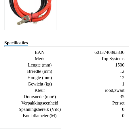
Specificaties
EAN
6013740893836
Merk
Top Systems
Lengte (mm)
1500
Breedte (mm)
12
Hoogte (mm)
12
Gewicht (kg)
1
Kleur
rood,zwart
Doorsnede (mm²)
35
Verpakkingseenheid
Per set
Spanningsbereik (Vdc)
0
Bout diameter (M)
0