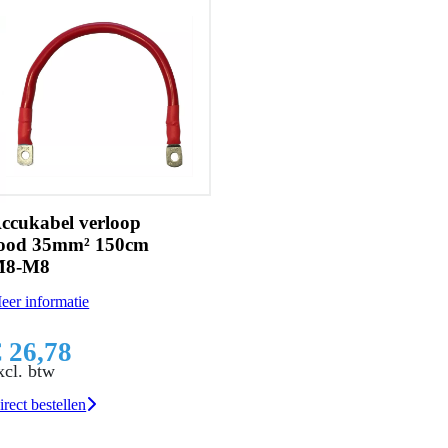
ccukabel verloop
ood 35mm² 150cm
M8-M8
eer informatie
€ 26,78
xcl. btw
irect bestellen