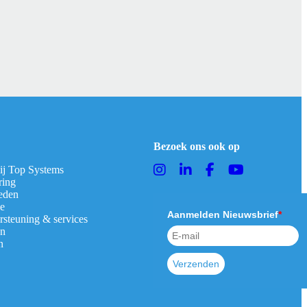
Bezoek ons ook op
bij Top Systems
ring
eden
ie
Aanmelden Nieuwsbrief
*
rsteuning & services
en
n
Verzenden