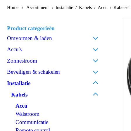
Home
Assortiment
Installatie
Kabels
Accu
Kabelset
Product categorieën
Omvormen & laden
Acculaders
Accu's
Laadpalen
Lithium
Zonnestroom
Laadstroomverdelers
AGM
Zonnepanelen
Beveiligen & schakelen
Omvormen/laden combi
Gel
Omvormers zonnepanelen
Omvormen DC/AC
Omschakelautomaten
Installatie
Spiraalcel
Accessoires zonnepanelen
Omvormen DC/DC
Isolatiebewakers
Tractie
Kabels
120V Producten
Zekeringen
Accessoires accu's
OPzS
Accu
IEC/UK Producten
Zekeringhouders
OPzV
Walstroom
Accessoires Omvormen & laden
Schakelaars
Communicatie
Relais
Remote control