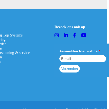
Bezoek ons ook op
bij Top Systems
ring
eden
ie
Aanmelden Nieuwsbrief
*
rsteuning & services
en
n
Verzenden