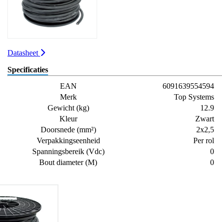
Datasheet
Specificaties
EAN
6091639554594
Merk
Top Systems
Gewicht (kg)
12.9
Kleur
Zwart
Doorsnede (mm²)
2x2,5
Verpakkingseenheid
Per rol
Spanningsbereik (Vdc)
0
Bout diameter (M)
0