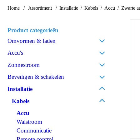
Home
Assortiment
Installatie
Kabels
Accu
Zwarte a
Product categorieën
Omvormen & laden
Acculaders
Accu's
Laadpalen
Lithium
Zonnestroom
Laadstroomverdelers
AGM
Zonnepanelen
Beveiligen & schakelen
Omvormen/laden combi
Gel
Omvormers zonnepanelen
Omvormen DC/AC
Omschakelautomaten
Installatie
Spiraalcel
Accessoires zonnepanelen
Omvormen DC/DC
Isolatiebewakers
Tractie
Kabels
120V Producten
Zekeringen
Accessoires accu's
OPzS
Accu
IEC/UK Producten
Zekeringhouders
OPzV
Walstroom
Accessoires Omvormen & laden
Schakelaars
Communicatie
Relais
Remote control