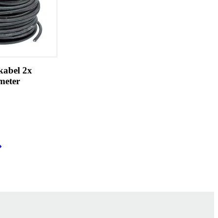
kabel 2x
meter