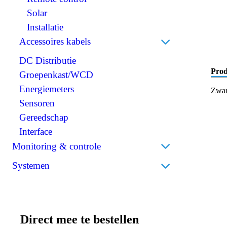
Scheidingstransformatoren
Solar
BMS (Battery Management System)
Installatie
Accessoires kabels
DC Distributie
Perskabelogen
Prod
Groepenkast/WCD
Accuklemmen
Energiemeters
Isolatiekappen
Zwar
Sensoren
Stekkers
Gereedschap
Krimpkousen
Interface
Monitoring & controle
Accumonitors
Systemen
Bedieningspanelen
Bedrijfsbatterijen
Draadloos
Thuisbatterijen
Direct mee te bestellen