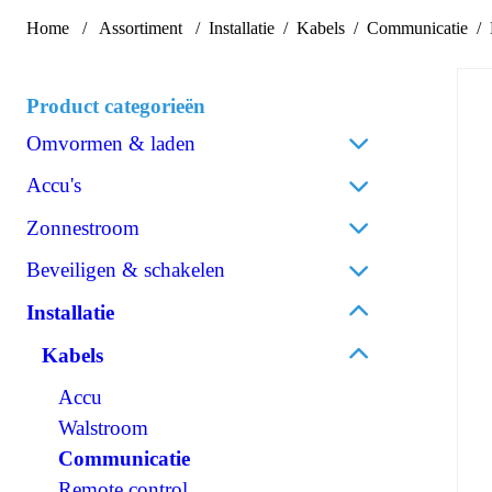
Home
Assortiment
Installatie
Kabels
Communicatie
Product categorieën
Omvormen & laden
Acculaders
Accu's
Laadpalen
Lithium
Zonnestroom
Laadstroomverdelers
AGM
Zonnepanelen
Beveiligen & schakelen
Omvormen/laden combi
Gel
Omvormers zonnepanelen
Omvormen DC/AC
Omschakelautomaten
Installatie
Spiraalcel
Accessoires zonnepanelen
Omvormen DC/DC
Isolatiebewakers
Tractie
Kabels
120V Producten
Zekeringen
Accessoires accu's
OPzS
Accu
IEC/UK Producten
Zekeringhouders
OPzV
Walstroom
Accessoires Omvormen & laden
Schakelaars
Communicatie
Relais
Remote control