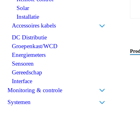
Scheidingstransformatoren
Solar
BMS (Battery Management System)
Installatie
Accessoires kabels
DC Distributie
Perskabelogen
Groepenkast/WCD
Accuklemmen
Prod
Energiemeters
Isolatiekappen
Sensoren
Stekkers
Gereedschap
Krimpkousen
Interface
Monitoring & controle
Accumonitors
Systemen
Bedieningspanelen
Bedrijfsbatterijen
Draadloos
Thuisbatterijen