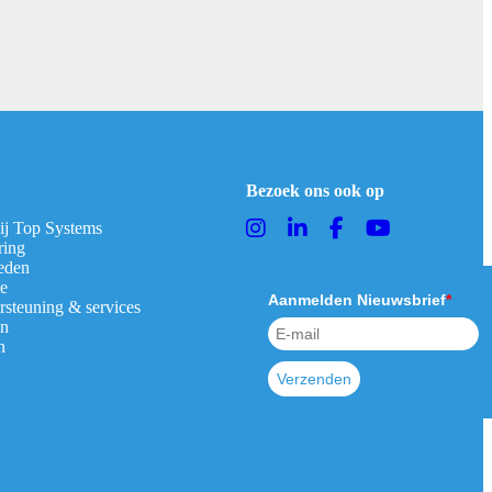
Bezoek ons ook op
bij Top Systems
ring
eden
ie
Aanmelden Nieuwsbrief
*
rsteuning & services
en
n
Verzenden