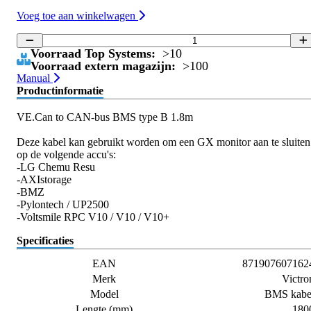
Voeg toe aan winkelwagen
Voorraad Top Systems:
>10
Voorraad extern magazijn:
>100
Manual
Productinformatie
VE.Can to CAN-bus BMS type B 1.8m
Deze kabel kan gebruikt worden om een GX monitor aan te sluiten
op de volgende accu's:
-LG Chemu Resu
-AXIstorage
-BMZ
-Pylontech / UP2500
-Voltsmile RPC V10 / V10 / V10+
Specificaties
EAN
871907607162
Merk
Victro
Model
BMS kabe
Lengte (mm)
180