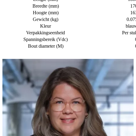
Breedte (mm)
17
Hoogte (mm)
16
Gewicht (kg)
0.07
Kleur
blau
Verpakkingseenheid
Per stu
Spanningsbereik (Vdc)
Bout diameter (M)