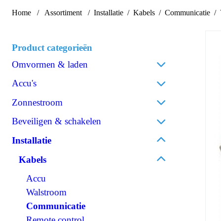
Home
Assortiment
Installatie
Kabels
Communicatie
Product categorieën
Omvormen & laden
Acculaders
Accu's
Laadpalen
Lithium
Zonnestroom
Laadstroomverdelers
AGM
Zonnepanelen
Beveiligen & schakelen
Omvormen/laden combi
Gel
Omvormers zonnepanelen
Omvormen DC/AC
Omschakelautomaten
Installatie
Spiraalcel
Accessoires zonnepanelen
Omvormen DC/DC
Isolatiebewakers
Tractie
Kabels
120V Producten
Zekeringen
Accessoires accu's
OPzS
Accu
IEC/UK Producten
Zekeringhouders
OPzV
Walstroom
Accessoires Omvormen & laden
Schakelaars
Communicatie
Relais
Remote control