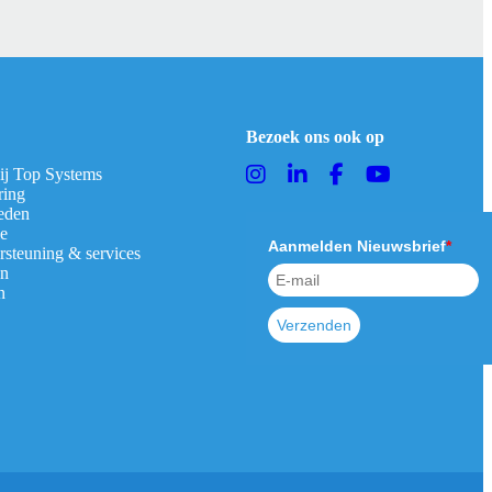
Bezoek ons ook op
bij Top Systems
ring
eden
ie
Aanmelden Nieuwsbrief
*
rsteuning & services
en
n
Verzenden