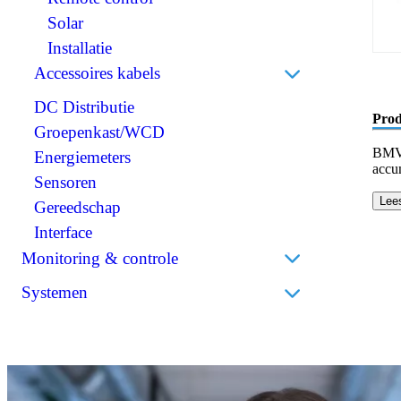
Scheidingstransformatoren
Solar
BMS (Battery Management System)
Installatie
Accessoires kabels
DC Distributie
Perskabelogen
Prod
Groepenkast/WCD
Accuklemmen
BMV 
Energiemeters
Isolatiekappen
accu
Sensoren
Stekkers
Lee
Gereedschap
Krimpkousen
Interface
Monitoring & controle
Accumonitors
Systemen
Bedieningspanelen
Bedrijfsbatterijen
Draadloos
Thuisbatterijen