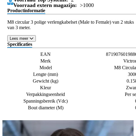
Voorraad extern magazijn:
>1000
Productinformatie
M8 circular 3 polige verlengkabelset (Male to Female) van 2 stuks
van 3 meter.
Lees meer
Specificaties
EAN
871907601988
Merk
Victro
Model
M8 Circula
Lengte (mm)
300
Gewicht (kg)
0.15
Kleur
Zwar
Verpakkingseenheid
Per se
Spanningsbereik (Vdc)
Bout diameter (M)