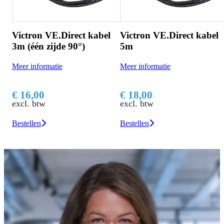
 kabel
Victron VE.Direct kabel
5m
Victron VE.Direct k
1,8m (één zijde 90°)
Meer informatie
Meer informatie
€ 18,00
€ 15,00
excl. btw
excl. btw
Bestellen
Bestellen