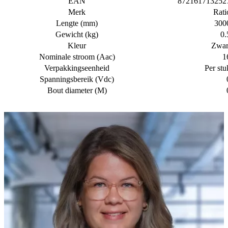
EAN
872161713252
Merk
Rati
Lengte (mm)
300
Gewicht (kg)
0.
Kleur
Zwar
Nominale stroom (Aac)
1
Verpakkingseenheid
Per stu
Spanningsbereik (Vdc)
Bout diameter (M)