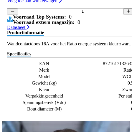
Voeg toe aan winkelwagen
Voorraad Top Systems:
0
Voorraad extern magazijn:
0
Datasheet
Productinformatie
Wandcontactdoos 16A voor het Ratio energie systeem kleur zwart.
Specificaties
EAN
872161713263
Merk
Rati
Model
WC
Gewicht (kg)
0.
Kleur
Zwar
Verpakkingseenheid
Per stu
Spanningsbereik (Vdc)
Bout diameter (M)