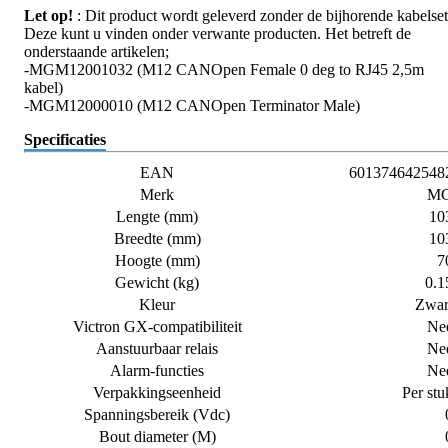
Let op!
: Dit product wordt geleverd zonder de bijhorende kabelset
Deze kunt u vinden onder verwante producten. Het betreft de
onderstaande artikelen;
-MGM12001032 (M12 CANOpen Female 0 deg to RJ45 2,5m
kabel)
-MGM12000010 (M12 CANOpen Terminator Male)
Specificaties
EAN
601374642548
Merk
M
Lengte (mm)
10
Breedte (mm)
10
Hoogte (mm)
7
Gewicht (kg)
0.1
Kleur
Zwar
Victron GX-compatibiliteit
Ne
Aanstuurbaar relais
Ne
Alarm-functies
Ne
Verpakkingseenheid
Per stu
Spanningsbereik (Vdc)
Bout diameter (M)