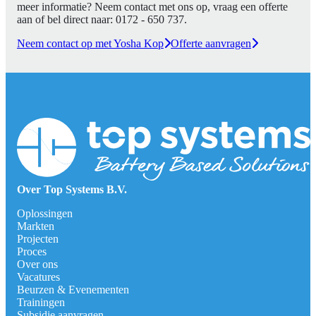
meer informatie? Neem contact met ons op, vraag een offerte
aan of bel direct naar:
0172 - 650 737
.
Neem contact op met Yosha Kop
Offerte aanvragen
Over Top Systems B.V.
Oplossingen
Markten
Projecten
Proces
Over ons
Vacatures
Beurzen & Evenementen
Trainingen
Subsidie aanvragen