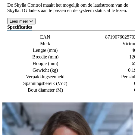
De Skylla Control maakt het mogelijk om de laadstroom van de
Skylla-TG laders aan te passen en de systeem status af te lezen.
Lees meer
Specificaties
EAN
871907602570
Merk
Victro
Lengte (mm)
4
Breedte (mm)
12
Hoogte (mm)
6
Gewicht (kg)
0.1
Verpakkingseenheid
Per stu
Spanningsbereik (Vdc)
Bout diameter (M)