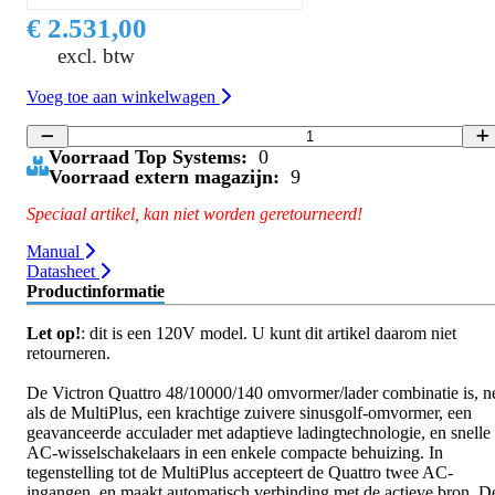
€ 2.531,00
excl. btw
Voeg toe aan winkelwagen
Voorraad Top Systems:
0
Voorraad extern magazijn:
9
Speciaal artikel, kan niet worden geretourneerd!
Manual
Datasheet
Productinformatie
Let op!
: dit is een 120V model. U kunt dit artikel daarom niet
retourneren.
De Victron Quattro 48/10000/140 omvormer/lader combinatie is, n
als de MultiPlus, een krachtige zuivere sinusgolf-omvormer, een
geavanceerde acculader met adaptieve ladingtechnologie, en snelle
AC-wisselschakelaars in een enkele compacte behuizing. In
tegenstelling tot de MultiPlus accepteert de Quattro twee AC-
ingangen, en maakt automatisch verbinding met de actieve bron. D