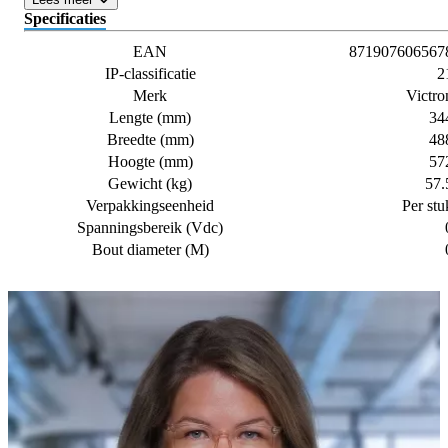
Specificaties
EAN
871907606567
IP-classificatie
2
Merk
Victro
Lengte (mm)
34
Breedte (mm)
48
Hoogte (mm)
57
Gewicht (kg)
57.
Verpakkingseenheid
Per stu
Spanningsbereik (Vdc)
Bout diameter (M)