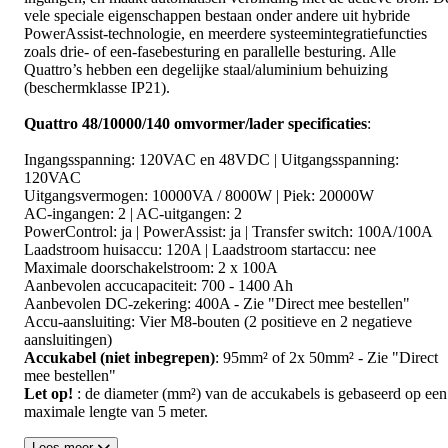
vele speciale eigenschappen bestaan onder andere uit hybride
PowerAssist-technologie, en meerdere systeemintegratiefuncties
zoals drie- of een-fasebesturing en parallelle besturing. Alle
Quattro’s hebben een degelijke staal/aluminium behuizing
(beschermklasse IP21).
Quattro 48/10000/140 omvormer/lader specificaties
:
Ingangsspanning: 120VAC en 48VDC | Uitgangsspanning:
120VAC
Uitgangsvermogen: 10000VA / 8000W | Piek: 20000W
AC-ingangen: 2 | AC-uitgangen: 2
PowerControl: ja | PowerAssist: ja | Transfer switch: 100A/100A
Laadstroom huisaccu: 120A | Laadstroom startaccu: nee
Maximale doorschakelstroom: 2 x 100A
Aanbevolen accucapaciteit: 700 - 1400 Ah
Aanbevolen DC-zekering: 400A - Zie "Direct mee bestellen"
Accu-aansluiting: Vier M8-bouten (2 positieve en 2 negatieve
aansluitingen)
Accukabel (niet inbegrepen)
: 95mm² of 2x 50mm² - Zie "Direct
mee bestellen"
Let op!
: de diameter (mm²) van de accukabels is gebaseerd op een
maximale lengte van 5 meter.
Lees meer