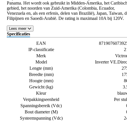
Panama. Het wordt ook gebruikt in Midden-Amerika, het Caribisc
gebied, het noorden van Zuid-Amerika (Colombia, Ecuador,
Venezuela en, als een erfenis, delen van Brazilië), Japan, Taiwan, d
Filipijnen en Saoedi-Arabië. De rating is maximaal 10A bij 120V.
Lees meer
Specificaties
EAN
871907607392
IP-classificatie
2
Merk
Victro
Model
Inverter VE.Direc
Lengte (mm)
27
Breedte (mm)
17
Hoogte (mm)
8
Gewicht (kg)
3.
Kleur
blau
Verpakkingseenheid
Per stu
Spanningsbereik (Vdc)
Bout diameter (M)
Systeemspanning (Vdc)
2