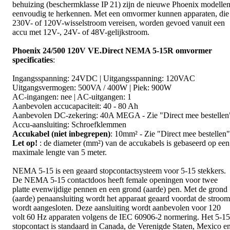
behuizing (beschermklasse IP 21) zijn de nieuwe Phoenix modelle
eenvoudig te herkennen. Met een omvormer kunnen apparaten, die
230V- of 120V-wisselstroom vereisen, worden gevoed vanuit een
accu met 12V-, 24V- of 48V-gelijkstroom.
Phoenix 24/500 120V VE.Direct NEMA 5-15R omvormer
specificaties
:
Ingangsspanning: 24VDC | Uitgangsspanning: 120VAC
Uitgangsvermogen: 500VA / 400W | Piek: 900W
AC-ingangen: nee | AC-uitgangen: 1
Aanbevolen accucapaciteit: 40 - 80 Ah
Aanbevolen DC-zekering: 40A MEGA - Zie "Direct mee bestellen
Accu-aansluiting: Schroefklemmen
Accukabel (niet inbegrepen)
: 10mm² - Zie "Direct mee bestellen"
Let op!
: de diameter (mm²) van de accukabels is gebaseerd op een
maximale lengte van 5 meter.
NEMA 5-15 is een geaard stopcontactsysteem voor 5-15 stekkers.
De NEMA 5-15 contactdoos heeft female openingen voor twee
platte evenwijdige pennen en een grond (aarde) pen. Met de grond
(aarde) penaansluiting wordt het apparaat geaard voordat de stroom
wordt aangesloten. Deze aansluiting wordt aanbevolen voor 120
volt 60 Hz apparaten volgens de IEC 60906-2 normering. Het 5-15
stopcontact is standaard in Canada, de Verenigde Staten, Mexico e