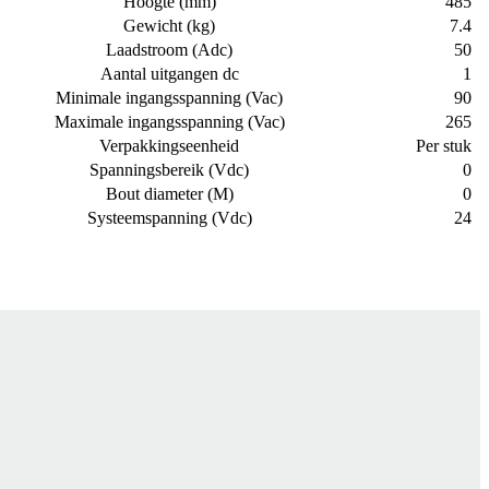
Hoogte (mm)
485
Gewicht (kg)
7.4
Laadstroom (Adc)
50
Aantal uitgangen dc
1
Minimale ingangsspanning (Vac)
90
Maximale ingangsspanning (Vac)
265
Verpakkingseenheid
Per stuk
Spanningsbereik (Vdc)
0
Bout diameter (M)
0
Systeemspanning (Vdc)
24