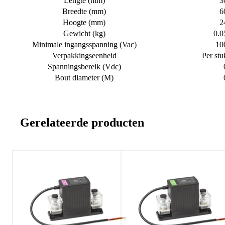
Lengte (mm)
3
Breedte (mm)
6
Hoogte (mm)
2
Gewicht (kg)
0.0
Minimale ingangsspanning (Vac)
10
Verpakkingseenheid
Per stu
Spanningsbereik (Vdc)
Bout diameter (M)
Gerelateerde producten