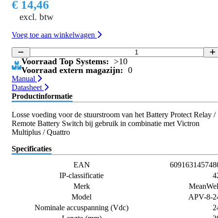
€ 14,46
excl. btw
Voeg toe aan winkelwagen
Voorraad Top Systems:
>10
Voorraad extern magazijn:
0
Manual
Datasheet
Productinformatie
Losse voeding voor de stuurstroom van het Battery Protect Relay /
Remote Battery Switch bij gebruik in combinatie met Victron
Multiplus / Quattro
Specificaties
EAN
609163145748
IP-classificatie
4
Merk
MeanWel
Model
APV-8-2
Nominale accuspanning (Vdc)
2