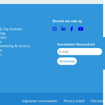
Bezoek ons ook op
bij Top Systems
ring
eden
ie
Aanmelden Nieuwsbrief
*
rsteuning & services
en
n
Verzenden
Algemene voorwaarden
Privacy beleid
Disclaim