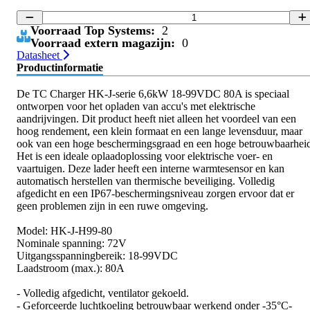
Voorraad Top Systems:
2
Voorraad extern magazijn:
0
Datasheet
Productinformatie
De TC Charger HK-J-serie 6,6kW 18-99VDC 80A is speciaal
ontworpen voor het opladen van accu's met elektrische
aandrijvingen. Dit product heeft niet alleen het voordeel van een
hoog rendement, een klein formaat en een lange levensduur, maar
ook van een hoge beschermingsgraad en een hoge betrouwbaarhei
Het is een ideale oplaadoplossing voor elektrische voer- en
vaartuigen. Deze lader heeft een interne warmtesensor en kan
automatisch herstellen van thermische beveiliging. Volledig
afgedicht en een IP67-beschermingsniveau zorgen ervoor dat er
geen problemen zijn in een ruwe omgeving.
Model: HK-J-H99-80
Nominale spanning: 72V
Uitgangsspanningbereik: 18-99VDC
Laadstroom (max.): 80A
- Volledig afgedicht, ventilator gekoeld.
- Geforceerde luchtkoeling betrouwbaar werkend onder -35°C-