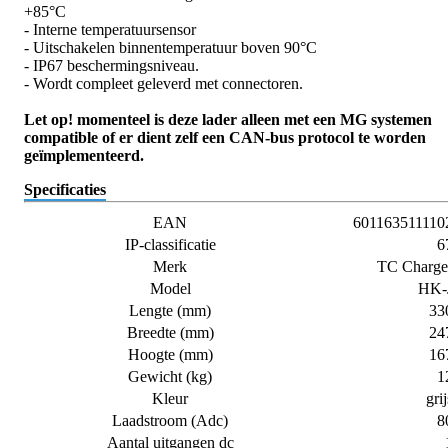
+85°C
- Interne temperatuursensor
- Uitschakelen binnentemperatuur boven 90°C
- IP67 beschermingsniveau.
- Wordt compleet geleverd met connectoren.
Let op! momenteel is deze lader alleen met een MG systemen
compatible of er dient zelf een CAN-bus protocol te worden
geïmplementeerd.
Specificaties
EAN
601163511110
IP-classificatie
6
Merk
TC Charge
Model
HK-
Lengte (mm)
33
Breedte (mm)
24
Hoogte (mm)
16
Gewicht (kg)
1
Kleur
grij
Laadstroom (Adc)
8
Aantal uitgangen dc