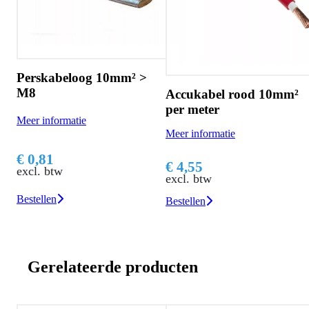
rskabeloog 10mm² >
8
Accukabel rood 10mm²
Kabe
per meter
rood
r informatie
Meer informatie
Meer i
0,81
€ 4,55
€ 23
l. btw
excl. btw
excl.
ellen
Bestellen
Bestel
Gerelateerde producten