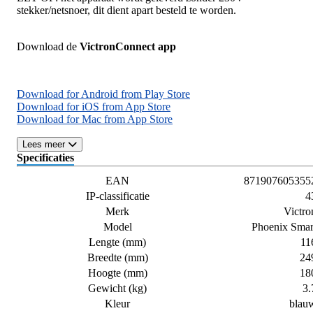
stekker/netsnoer, dit dient apart besteld te worden.
Download de
VictronConnect app
Download for Android from Play Store
Download for iOS from App Store
Download for Mac from App Store
Lees meer
Specificaties
EAN
871907605355
IP-classificatie
4
Merk
Victro
Model
Phoenix Smar
Lengte (mm)
11
Breedte (mm)
24
Hoogte (mm)
18
Gewicht (kg)
3.
Kleur
blau