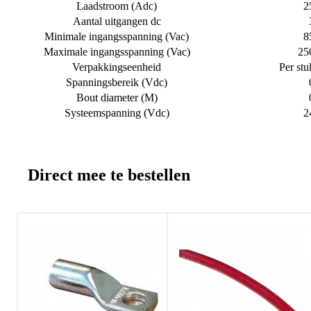
Laadstroom (Adc)
2
Aantal uitgangen dc
Minimale ingangsspanning (Vac)
8
Maximale ingangsspanning (Vac)
25
Verpakkingseenheid
Per stu
Spanningsbereik (Vdc)
Bout diameter (M)
Systeemspanning (Vdc)
2
Direct mee te bestellen