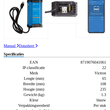
Manual
Datasheet
Specificaties
EAN
8719076041061
IP-classificatie
22
Merk
Victron
Lengte (mm)
65
Breedte (mm)
108
Hoogte (mm)
235
Gewicht (kg)
1.3
Kleur
blauw
Verpakkingseenheid
Per stuk