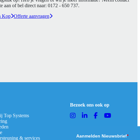
e aan of bel direct naar:
0172 - 650 737
.
a Kop
Offerte aanvragen
Bezoek ons ook op
bij Top Systems
ring
eden
ie
Aanmelden Nieuwsbrief
*
rsteuning & services