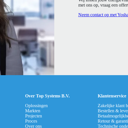
met ons op, vraag een offert
Neem contact op met Yosh
Over Top Systems B.V.
Klantenservice
Oplossingen
Zakelijke klant 
Markten
Bestellen & leve
Projecten
Betaalmogelijkh
Proces
Retour & garant
Over ons
Technische onde