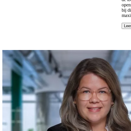
open
bij 
maxi
Lee