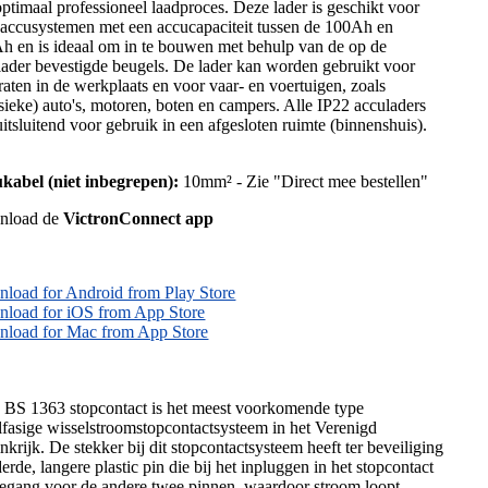
optimaal professioneel laadproces. Deze lader is geschikt voor
accusystemen met een accucapaciteit tussen de 100Ah en
h en is ideaal om in te bouwen met behulp van de op de
lader bevestigde beugels. De lader kan worden gebruikt voor
raten in de werkplaats en voor vaar- en voertuigen, zoals
ssieke) auto's, motoren, boten en campers. Alle IP22 acculaders
uitsluitend voor gebruik in een afgesloten ruimte (binnenshuis).
kabel (niet inbegrepen):
10mm² - Zie "Direct mee bestellen"
nload de
VictronConnect app
load for Android from Play Store
load for iOS from App Store
load for Mac from App Store
BS 1363 stopcontact is het meest voorkomende type
lfasige wisselstroomstopcontactsysteem in het Verenigd
krijk. De stekker bij dit stopcontactsysteem heeft ter beveiliging
erde, langere plastic pin die bij het inpluggen in het stopcontact
oegang voor de andere twee pinnen, waardoor stroom loopt,