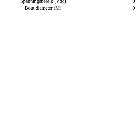
Spanningsbereik (Vdc)
0
Bout diameter (M)
0