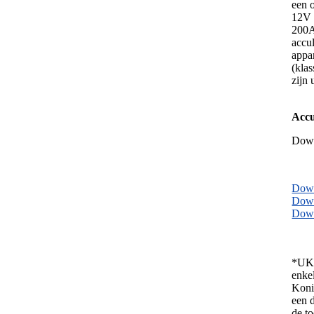
een 
12V 
200A
accu
appa
(kla
zijn 
Accu
Dow
Down
Down
Down
*UK 
enke
Konin
een d
de t