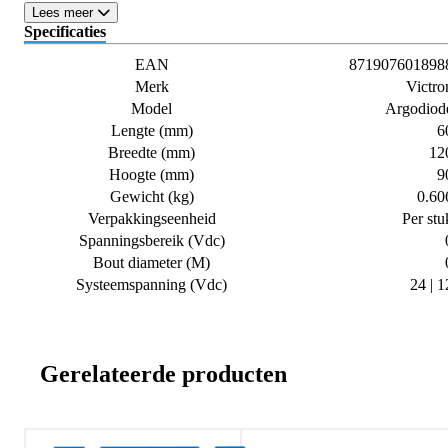
Lees meer
Specificaties
EAN
871907601898
Merk
Victro
Model
Argodiod
Lengte (mm)
6
Breedte (mm)
12
Hoogte (mm)
9
Gewicht (kg)
0.60
Verpakkingseenheid
Per stu
Spanningsbereik (Vdc)
Bout diameter (M)
Systeemspanning (Vdc)
24 | 1
Gerelateerde producten