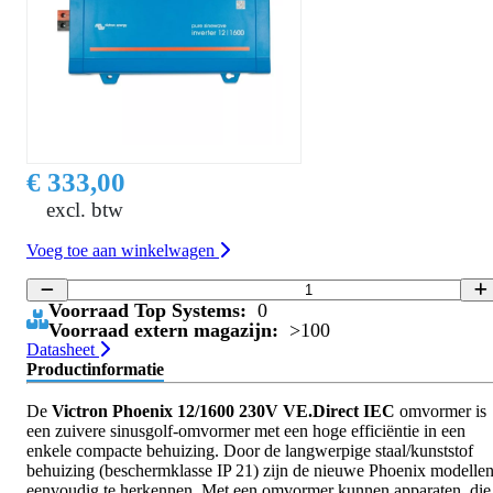
€ 333,00
excl. btw
Voeg toe aan winkelwagen
Voorraad Top Systems:
0
Voorraad extern magazijn:
>100
Datasheet
Productinformatie
De
Victron Phoenix 12/1600 230V VE.Direct IEC
omvormer is
een zuivere sinusgolf-omvormer met een hoge efficiëntie in een
enkele compacte behuizing. Door de langwerpige staal/kunststof
behuizing (beschermklasse IP 21) zijn de nieuwe Phoenix modelle
eenvoudig te herkennen. Met een omvormer kunnen apparaten, die