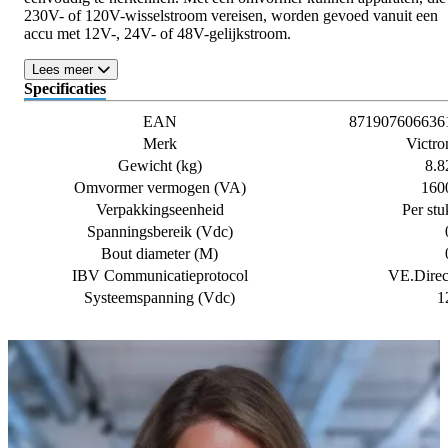
230V- of 120V-wisselstroom vereisen, worden gevoed vanuit een
accu met 12V-, 24V- of 48V-gelijkstroom.
Lees meer
Specificaties
EAN
871907606636
Merk
Victro
Gewicht (kg)
8.8
Omvormer vermogen (VA)
160
Verpakkingseenheid
Per stu
Spanningsbereik (Vdc)
Bout diameter (M)
IBV Communicatieprotocol
VE.Direc
Systeemspanning (Vdc)
1