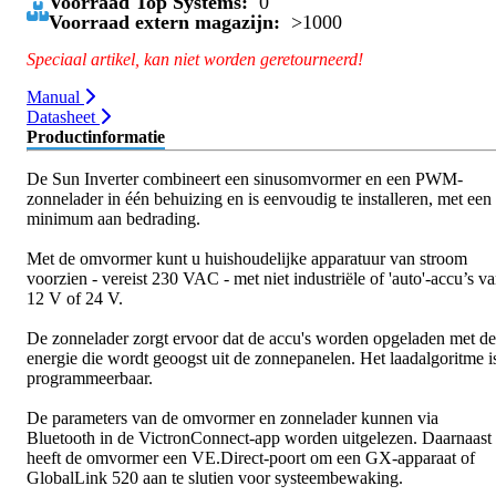
Voorraad Top Systems:
0
Voorraad extern magazijn:
>1000
Speciaal artikel, kan niet worden geretourneerd!
Manual
Datasheet
Productinformatie
De Sun Inverter combineert een sinusomvormer en een PWM-
zonnelader in één behuizing en is eenvoudig te installeren, met een
minimum aan bedrading.
Met de omvormer kunt u huishoudelijke apparatuur van stroom
voorzien - vereist 230 VAC - met niet industriële of 'auto'-accu’s v
12 V of 24 V.
De zonnelader zorgt ervoor dat de accu's worden opgeladen met de
energie die wordt geoogst uit de zonnepanelen. Het laadalgoritme i
programmeerbaar.
De parameters van de omvormer en zonnelader kunnen via
Bluetooth in de VictronConnect-app worden uitgelezen. Daarnaast
heeft de omvormer een VE.Direct-poort om een GX-apparaat of
GlobalLink 520 aan te slutien voor systeembewaking.