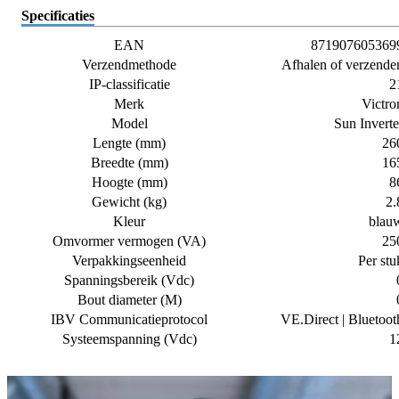
Specificaties
EAN
871907605369
Verzendmethode
Afhalen of verzende
IP-classificatie
2
Merk
Victro
Model
Sun Inverte
Lengte (mm)
26
Breedte (mm)
16
Hoogte (mm)
8
Gewicht (kg)
2.
Kleur
blau
Omvormer vermogen (VA)
25
Verpakkingseenheid
Per stu
Spanningsbereik (Vdc)
Bout diameter (M)
IBV Communicatieprotocol
VE.Direct | Bluetoot
Systeemspanning (Vdc)
1