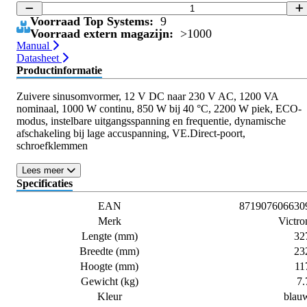
Voorraad Top Systems:
9
Voorraad extern magazijn:
>1000
Manual
Datasheet
Productinformatie
Zuivere sinusomvormer, 12 V DC naar 230 V AC, 1200 VA
nominaal, 1000 W continu, 850 W bij 40 °C, 2200 W piek, ECO-
modus, instelbare uitgangsspanning en frequentie, dynamische
afschakeling bij lage accuspanning, VE.Direct-poort,
schroefklemmen
Lees meer
Specificaties
EAN
871907606630
Merk
Victro
Lengte (mm)
32
Breedte (mm)
23
Hoogte (mm)
11
Gewicht (kg)
7.
Kleur
blau