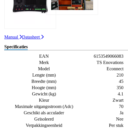
Manual
Datasheet
Specificaties
EAN
6153549066083
Merk
TS Enovations
Model
Econnect
Lengte (mm)
210
Breedte (mm)
45
Hoogte (mm)
350
Gewicht (kg)
4.1
Kleur
Zwart
Maximale uitgangsstroom (Adc)
70
Geschikt als acculader
Ja
Geïsoleerd
Nee
Verpakkingseenheid
Per stuk