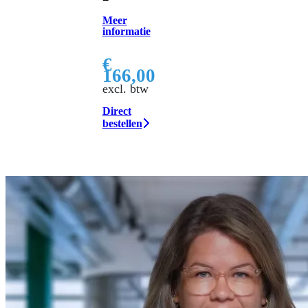
Meer
informatie
€
166,00
excl. btw
Direct
bestellen