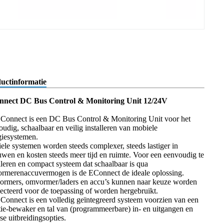
uctinformatie
nnect DC Bus Control & Monitoring Unit 12/24V
Connect is een DC Bus Control & Monitoring Unit voor het
oudig, schaalbaar en veilig installeren van mobiele
giesystemen.
ele systemen worden steeds complexer, steeds lastiger in
uwen en kosten steeds meer tijd en ruimte. Voor een eenvoudig te
alleren en compact systeem dat schaalbaar is qua
rmerenaccuvermogen is de EConnect de ideale oplossing.
rmers, omvormer/laders en accu’s kunnen naar keuze worden
lecteerd voor de toepassing of worden hergebruikt.
Connect is een volledig geïntegreerd systeem voorzien van een
atie-bewaker en tal van (programmeerbare) in- en uitgangen en
se uitbreidingsopties.