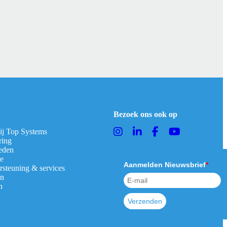
Bezoek ons ook op
bij Top Systems
ring
eden
ie
Aanmelden Nieuwsbrief
*
rsteuning & services
en
n
Verzenden