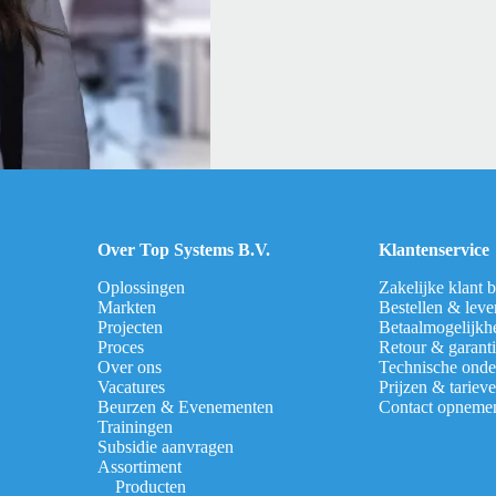
Over Top Systems B.V.
Klantenservice
Oplossingen
Zakelijke klant 
Markten
Bestellen & leve
Projecten
Betaalmogelijkh
Proces
Retour & garant
Over ons
Technische onde
Vacatures
Prijzen & tariev
Beurzen & Evenementen
Contact opneme
Trainingen
Subsidie aanvragen
Assortiment
Producten