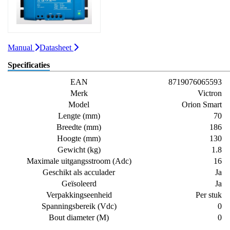
Manual
Datasheet
Specificaties
EAN
8719076065593
Merk
Victron
Model
Orion Smart
Lengte (mm)
70
Breedte (mm)
186
Hoogte (mm)
130
Gewicht (kg)
1.8
Maximale uitgangsstroom (Adc)
16
Geschikt als acculader
Ja
Geïsoleerd
Ja
Verpakkingseenheid
Per stuk
Spanningsbereik (Vdc)
0
Bout diameter (M)
0