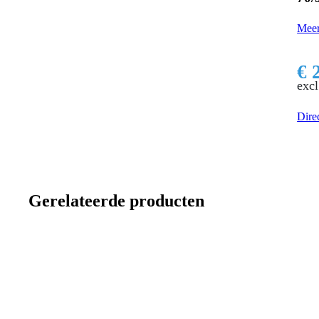
Meer informatie
Meer
€ 142,00
excl. btw
€ 2,37
€ 
excl. btw
excl
Direct bestellen
Direct bestellen
Prod
Gerelateerde producten