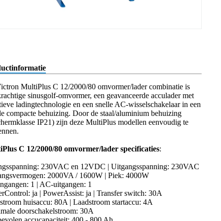
uctinformatie
ictron MultiPlus C 12/2000/80 omvormer/lader combinatie is
krachtige sinusgolf-omvormer, een geavanceerde acculader met
tieve ladingtechnologie en een snelle AC-wisselschakelaar in een
le compacte behuizing. Door de staal/aluminium behuizing
chermklasse IP21) zijn deze MultiPlus modellen eenvoudig te
ennen.
iPlus C 12/2000/80 omvormer/lader specificaties
:
ngsspanning: 230VAC en 12VDC | Uitgangsspanning: 230VAC
angsvermogen: 2000VA / 1600W | Piek: 4000W
ngangen: 1 | AC-uitgangen: 1
rControl: ja | PowerAssist: ja | Transfer switch: 30A
stroom huisaccu: 80A | Laadstroom startaccu: 4A
male doorschakelstroom: 30A
evolen accucapaciteit: 400 - 800 Ah