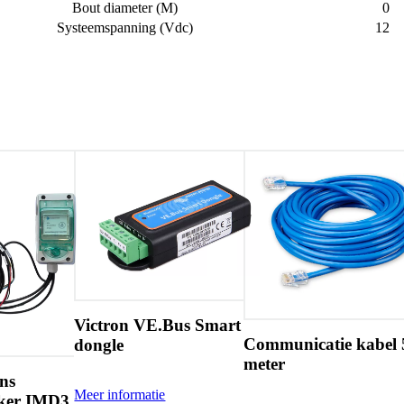
Bout diameter (M)
0
Systeemspanning (Vdc)
12
Bus Smart
Communicatie kabel 5
meter
Victron Batterij
Monitor BMV-712