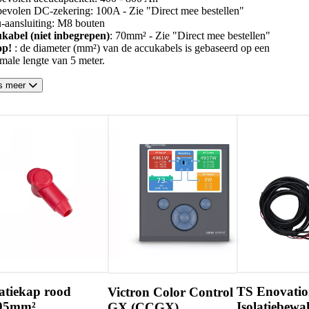
evolen DC-zekering: 100A - Zie "Direct mee bestellen"
-aansluiting: M8 bouten
kabel (niet inbegrepen)
: 70mm² - Zie "Direct mee bestellen"
op!
: de diameter (mm²) van de accukabels is gebaseerd op een
male lengte van 5 meter.
s meer
Victron VE.
dongle
TS Enovations
tron Color Control
Meer informatie
Isolatiebewaker IMD3
 (CCGX)