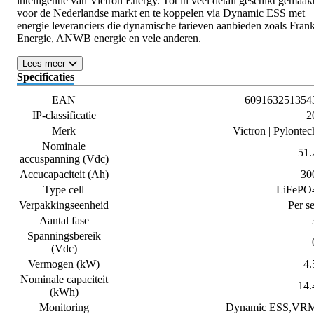
intelligentie van Victron Energy. Tot in veel detail geschikt gemaak
voor de Nederlandse markt en te koppelen via Dynamic ESS met
energie leveranciers die dynamische tarieven aanbieden zoals Fran
Energie, ANWB energie en vele anderen.
Lees meer
Specificaties
EAN
609163251354
IP-classificatie
2
Merk
Victron | Pylontec
Nominale
51.
accuspanning (Vdc)
Accucapaciteit (Ah)
30
Type cell
LiFePO
Verpakkingseenheid
Per se
Aantal fase
Spanningsbereik
(Vdc)
Vermogen (kW)
4.
Nominale capaciteit
14.
(kWh)
Monitoring
Dynamic ESS,VR