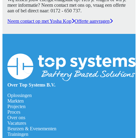
meer informatie? Neem contact met ons op, vraag een offerte
aan of bel direct naar:
0172 - 650 737
.
Neem contact op met Yosha Kop
Offerte aanvragen
Over Top Systems B.V.
Oplossingen
Markten
Projecten
Proces
Over ons
Vacatures
Beurzen & Evenementen
Trainingen