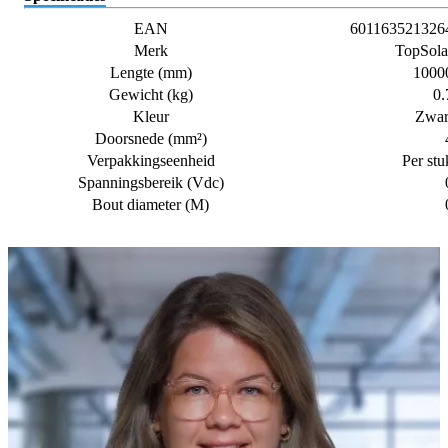
EAN
601163521326
Merk
TopSola
Lengte (mm)
1000
Gewicht (kg)
0.
Kleur
Zwar
Doorsnede (mm²)
Verpakkingseenheid
Per stu
Spanningsbereik (Vdc)
Bout diameter (M)