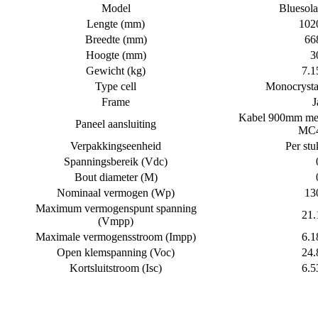
Model
Bluesola
Lengte (mm)
102
Breedte (mm)
66
Hoogte (mm)
3
Gewicht (kg)
7.1
Type cell
Monocrysta
Frame
J
Kabel 900mm me
Paneel aansluiting
MC
Verpakkingseenheid
Per stu
Spanningsbereik (Vdc)
Bout diameter (M)
Nominaal vermogen (Wp)
13
Maximum vermogenspunt spanning
21.
(Vmpp)
Maximale vermogensstroom (Impp)
6.1
Open klemspanning (Voc)
24.
Kortsluitstroom (Isc)
6.5