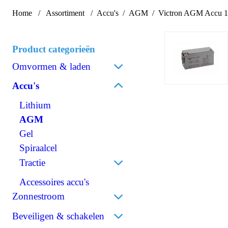
Home
Assortiment
Accu's
AGM
Victron AGM Accu 
Product categorieën
Omvormen & laden
Acculaders
Accu's
Laadpalen
Lithium
Laadstroomverdelers
AGM
Omvormen/laden combi
Gel
Omvormen DC/AC
Spiraalcel
Omvormen DC/DC
Tractie
120V Producten
Accessoires accu's
OPzS
IEC/UK Producten
OPzV
Zonnestroom
Accessoires Omvormen &
laden
Zonnepanelen
Beveiligen & schakelen