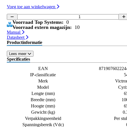
Voeg toe aan winkelwagen
Voorraad Top Systems:
0
Voorraad extern magazijn:
10
Manual
Datasheet
Productinformatie
Lees meer
Specificaties
EAN
871907602224
IP-classificatie
5
Merk
Victro
Model
Cyri
Lengte (mm)
6
Breedte (mm)
10
Hoogte (mm)
6
Gewicht (kg)
0.
Verpakkingseenheid
Per stu
Spanningsbereik (Vdc)