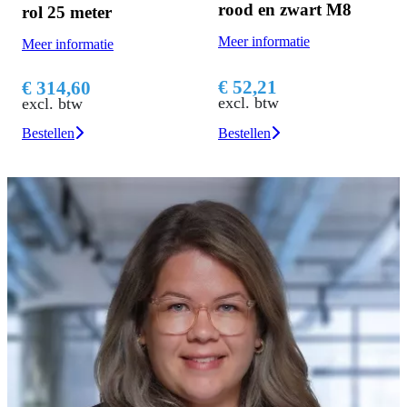
rood en zwart M8
p
rol 25 meter
Meer informatie
Me
Meer informatie
€ 52,21
€
€ 314,60
excl. btw
ex
excl. btw
Bestellen
Be
Bestellen