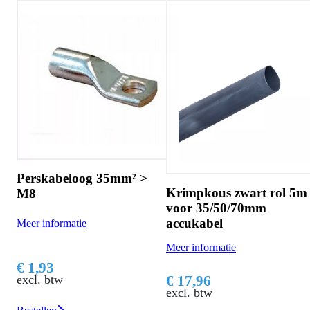
m² >
Krimpkous zwart rol 5m
Accukabel zwart 35
voor 35/50/70mm
rol 25 meter
accukabel
Meer informatie
Meer informatie
€ 314,60
€ 17,96
excl. btw
excl. btw