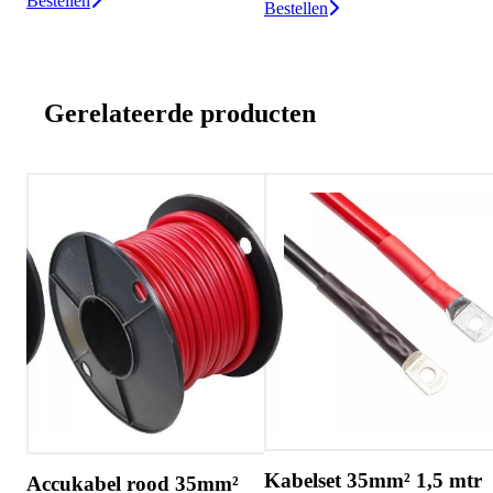
Bestellen
Bestellen
Gerelateerde producten
Kabelset 35mm² 1,5 mtr
A
Accukabel rood 35mm²