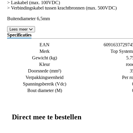
> Laskabel (max. 100VDC)
> Verbindingskabel tussen krachtbronnen (max. 500VDC)
Buitendiameter 6,5mm
Lees meer
Specificaties
EAN
609163372974
Merk
Top System
Gewicht (kg)
5.7
Kleur
roo
Doorsnede (mm²)
3
Verpakkingseenheid
Per ro
Spanningsbereik (Vdc)
Bout diameter (M)
Direct mee te bestellen